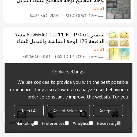
لوحة المفاتيح لوحة المفاتيح غشاء التبديل
US $
1
نموذج:6AV3 647-2MM13-5CG0 OP47-12
سيمنز 6av6640-0ca11-K-TP 0ax0 مسة
الدقيقة 178 لوحة الشاشة والتبديل غشاء
لوحة المفاتيح
US $
1
نموذج:6AV6640-0CA11-0AX0 K-TP 178 micro
Cookie settings
We use cookies to provide you with the best possible
experience. They also allow us to analyze user behavior in
order to constantly improve the website for you.
Reject All
Accept Selection
Accept all
منزل
بحث
فئة
ارسال التحقيق
Marketing
Preferences
Analytics
Necessary