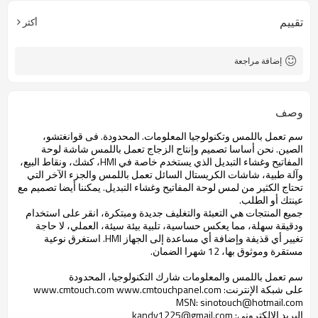
تقييم
أكثر
إضافة مراجعة
وصف
سم
تعمل باللمس
و
تكنولوجيا
المعلومات
.
المحدودة
.
فى قوانغتشو،
الصين
.
نحن
أساسا تصميم
وإنتاج
الزجاج
تعمل باللمس
شاشة
لوحة
المفاتيح
و
غشاء
التبديل
الذي يستخدم
خاصة في
HMI
،
كشك
، ونقاط البيع
،
وآلة
طبية
،
شاشات الكريستال السائل
تعمل باللمس
و
الجزء الآخر
التي
تحتاج
الكثير من
لمس
لوحة المفاتيح
و
غشاء
التبديل.
يمكننا
أيضا تصميم
مع
عينتك
أو
الطلب.
جميع
المنتجات هي
التعبئة والتغليف
جديدة ومبتكرة
، انقر على
استخدام
ودقيقة
سهلة
، مما يعكس
حساسية،
تلبية
بيئة
سيئة،
العملي
، لا حاجة
تغيير أي
قذيفة
و
إضافة أي
مساعدة
إلى الجهاز
HMI
.
استغرق
نوعية
مستقرة
وموثوق بها،
12 شهرا
الضمان.
سم
تعمل باللمس
و
المعلومات
شارك التكنولوجيا
، المحدودة
على شبكة الإنترنت
:
www.cmtouch.com www.cmtouchpanel.com
MSN:
sinotouch@hotmail.com
البريد الإلكتروني:
kandy1225@gmail.com