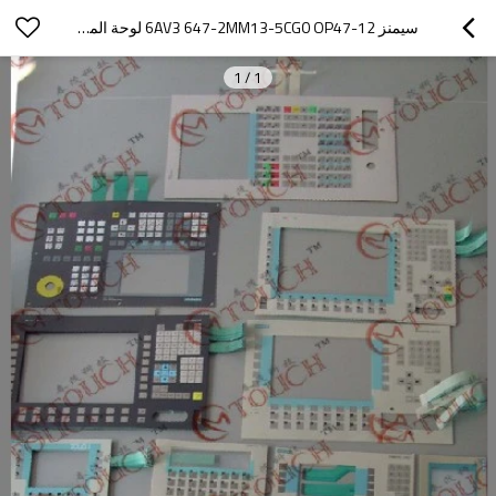
سيمنز 6AV3 647-2MM13-5CG0 OP47-12 لوحة المفاتيح لوحة المفاتيح غشاء التبديل
1
/
1