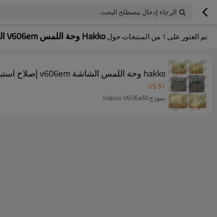
الرجاء إدخال مصطلح البحث
Hakko وحة اللمس V606em الزجاج إصلاح استبدال
تم العثور على
1
من المنتجات حول
hakko وحة اللمس الشاشة v606em إصلاح استبدال
US $
1
نموذج:Hakko V606eM