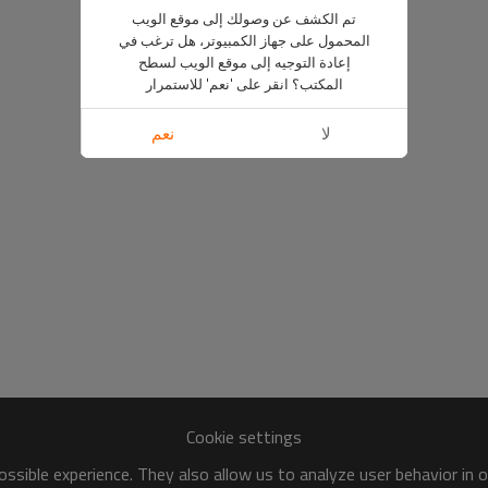
تم الكشف عن وصولك إلى موقع الويب
المحمول على جهاز الكمبيوتر، هل ترغب في
إعادة التوجيه إلى موقع الويب لسطح
المكتب؟ انقر على 'نعم' للاستمرار
لا
نعم
Cookie settings
ssible experience. They also allow us to analyze user behavior in 