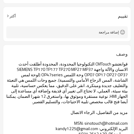
تقييم
أكثر
إضافة مراجعة
وصف
قوانغتشو CMTouch التكنولوجيا المحدودة، المحدودة أطلقت أحدث
الانسان والآلة واجهة SIEMENS TP170 TP177 TP270 MP27 MP37
OP07 OP17 OP27 OP37 وحة اللمس OP47series (لوحة لمس
الشاشة، المس الزجاج الأمامي والتسمية).
جميع وحات اللمس هي التعبئة
والتغليف جديدة ومبتكرة، انقر على الدقيق، مما يعكس حساسية، تلبية
بيئة سيئة، العملي، لا تحتاج الى تغيير أي قذيفة وإضافة أي مساعدة إلى
الجهاز HMI.
نوعية مستقرة وموثوق بها، واستغرق 12 شهرا الضمان.
يمكننا
أيضا فتح قالب مخصص تلبية الاحتياجات، والتسليم القصير.
مزيد من التفاصيل، الرجاء الاتصال
MSN: sinotouch@hotmail.com
البريد الإلكتروني: kandy1225@gmail.com
موبيل: +86-138 2612 5071