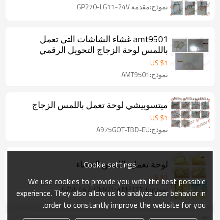
نموذج:مقدمة GP270-LG11-24V
amt9501 غشاء الشاشات التي تعمل
باللمس لوحة الزجاج التحويل الرقمي
US $
1
نموذج:AMT9501
ميتسوبيشي لوحة تعمل باللمس الزجاج
US $
1
نموذج:A975GOT-TBD-EU
لوحة تعمل باللمس الغشاء
Cookie settings
US $
1
We use cookies to provide you with the best possible
نموذج:6AV6 642-OEA01-a MP177-6
experience. They also allow us to analyze user behavior in
order to constantly improve the website for you.