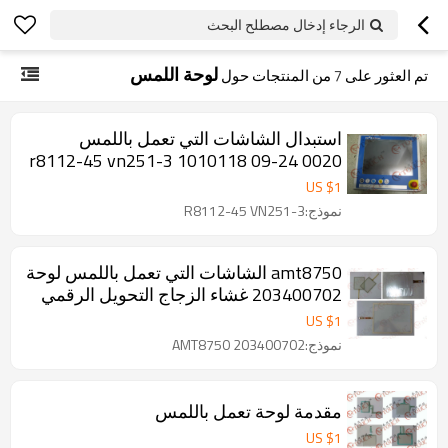
الرجاء إدخال مصطلح البحث
لوحة اللمس
تم العثور على
7
من المنتجات حول
استبدال الشاشات التي تعمل باللمس
r8112-45 vn251-3 1010118 09-24 0020
اتصال لوحة اللمس غشاء إصلاح الزجاج
US $
1
نموذج:R8112-45 VN251-3
amt8750 الشاشات التي تعمل باللمس لوحة
203400702 غشاء الزجاج التحويل الرقمي
US $
1
نموذج:AMT8750 203400702
مقدمة لوحة تعمل باللمس
US $
1