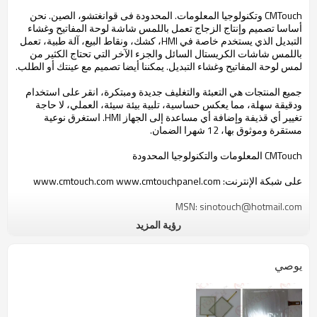
CMTouch
وتكنولوجيا المعلومات
.
المحدودة
فى قوانغتشو،
الصين.
نحن
أساسا تصميم
وإنتاج
الزجاج
تعمل باللمس
شاشة
لوحة المفاتيح
و
غشاء
التبديل
الذي يستخدم
خاصة في
HMI
،
كشك
، ونقاط البيع
، آلة
طبية،
تعمل
باللمس
شاشات الكريستال السائل
و
الجزء الآخر
التي تحتاج
الكثير من
لمس
لوحة المفاتيح
و
غشاء
التبديل.
يمكننا
أيضا تصميم
مع
عينتك
أو
الطلب.
جميع
المنتجات هي
التعبئة والتغليف
جديدة ومبتكرة
، انقر على
استخدام
ودقيقة
سهلة
، مما يعكس
حساسية،
تلبية
بيئة
سيئة،
العملي
، لا حاجة
تغيير أي
قذيفة
و
إضافة أي
مساعدة
إلى الجهاز
HMI
.
استغرق
نوعية
مستقرة
وموثوق بها،
12 شهرا
الضمان.
CMTouch
المعلومات و
التكنولوجيا
المحدودة
على شبكة الإنترنت
:
www.cmtouch.com www.cmtouchpanel.com
MSN:
sinotouch@hotmail.com
رؤية المزيد
البريد الإلكتروني:
kandy1225@gmail.com
QQ:
894536781
يوصي
الهاتف
:
+86-137-6334-1328
موبيل
:
+86-13826125071