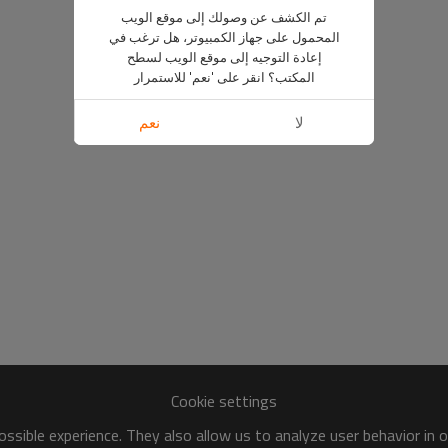
تم الكشف عن وصولك إلى موقع الويب
المحمول على جهاز الكمبيوتر، هل ترغب في
إعادة التوجيه إلى موقع الويب لسطح
المكتب؟ انقر على 'نعم' للاستمرار
لا
نعم
Cookie settings
ssible experience. They also allow us to analyze user behavior in 