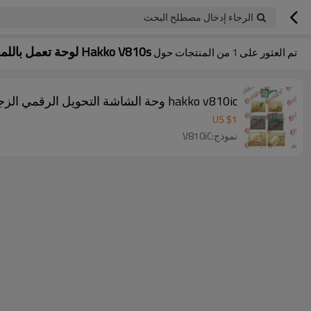
الرجاء إدخال مصطلح البحث
Hakko V810s لوحة تعمل باللمس التحويل الرقمي غشاء الزجاج
تم العثور على
1
من المنتجات حول
hakko v810ic وحة الشاشة التحويل الرقمي الزجاج الغشاء
US $
1
نموذج:V810iC