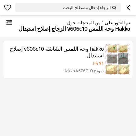
الرجاء إدخال مصطلح البحث
تم العثور على
1
من المنتجات حول
Hakko وحة اللمس V606c10 الزجاج إصلاح استبدال
hakko وحة اللمس الشاشة v606c10 إصلاح
استبدال
US $
1
نموذج:Hakko V606C10