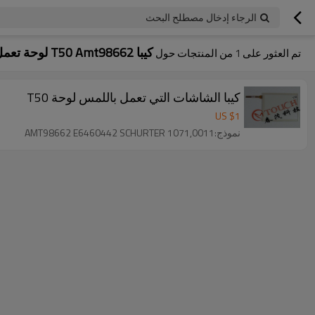
الرجاء إدخال مصطلح البحث
كيبا T50 Amt98662 لوحة تعمل باللمس إصلاح الزجاج
تم العثور على
1
من المنتجات حول
كيبا الشاشات التي تعمل باللمس لوحة T50
US $
1
نموذج:AMT98662 E6460442 SCHURTER 1071,0011