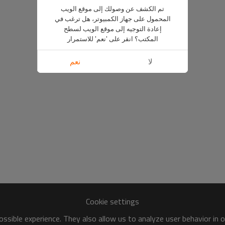
تم الكشف عن وصولك إلى موقع الويب
المحمول على جهاز الكمبيوتر، هل ترغب في
إعادة التوجيه إلى موقع الويب لسطح
المكتب؟ انقر على 'نعم' للاستمرار
لا
نعم
Cookie settings
ssible experience. They also allow us to analyze user behavior in 