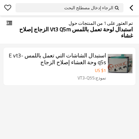
الرجاء إدخال مصطلح البحث
تم العثور على
1
من المنتجات حول
استبدال لوحة تعمل باللمس Vt3 Q5m الزجاج إصلاح
غشاء
استبدال الشاشات التي تعمل باللمس E vt3-
q5s وحة الغشاء إصلاح الزجاج
US $
1
نموذج:VT3-Q5S