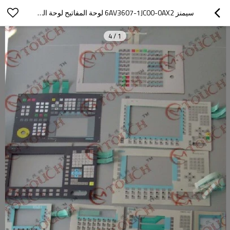
سيمنز 6AV3607-1JC00-0AX2 لوحة المفاتيح لوحة المفاتيح غشاء التبديل OP7
4
/
1