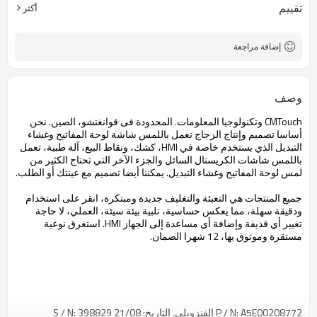
تقييم
أكثر
إضافة مراجعة
وصف
CMTouch
وتكنولوجيا المعلومات
.
المحدودة
فى قوانغتشو،
الصين.
نحن
أساسا تصميم
وإنتاج
الزجاج
تعمل باللمس
شاشة
لوحة المفاتيح
و
غشاء
التبديل
الذي يستخدم
خاصة في
HMI
،
كشك
، ونقاط البيع
، آلة
طبية،
تعمل
باللمس
شاشات الكريستال السائل
و
الجزء الآخر
التي تحتاج
الكثير من
لمس
لوحة المفاتيح
و
غشاء
التبديل.
يمكننا
أيضا تصميم
مع
عينتك
أو
الطلب.
جميع
المنتجات هي
التعبئة والتغليف
جديدة ومبتكرة
، انقر على
استخدام
ودقيقة
سهلة
، مما يعكس
حساسية،
تلبية
بيئة
سيئة،
العملي
، لا حاجة
تغيير أي
قذيفة
و
إضافة أي
مساعدة
إلى الجهاز
HMI
.
استغرق
نوعية
مستقرة
وموثوق بها،
12 شهرا
الضمان.
A5E00208772
N:
P /
الفنزويلى
.
التاريخ: 21
/08
398829
N:
S /