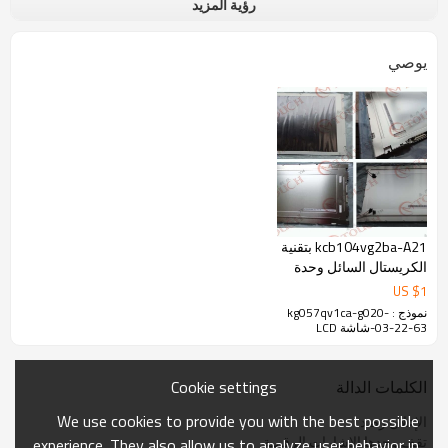
رؤية المزيد
يوصي
kcb104vg2ba-A21 بتقنية
الكريستال السائل وحدة
مراقبة
US $
1
نموذج : kg057qv1ca-g020-
03-22-63-شاشة LCD
Cookie settings
الكلمات الدالة
We use cookies to provide you with the best possible
الإعلان رصد
تقف وحدها الإشارات الرقمية
experience. They also allow us to analyze user behavior in