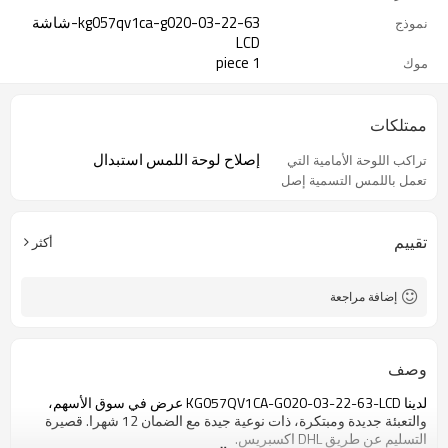
kg057qv1ca-g020-03-22-63-شاشة
نموذج
LCD
1 piece
موك
ممتلكات
إصلاح لوحة اللمس استبدال
تراكب اللوحة الأمامية التي
تعمل باللمس التسمية إصل
تقييم
أكثر
إضافة مراجعة
وصف
لدينا
LCD
-03-22-63-
G020
-
KG057QV1CA
عرض
في سوق الأسهم
،
والتعبئة
جديدة ومبتكرة
، ذات نوعية جيدة
مع
الضمان
12 شهرا.
قصيرة
التسليم عن طريق
DHL
اكسبريس
.