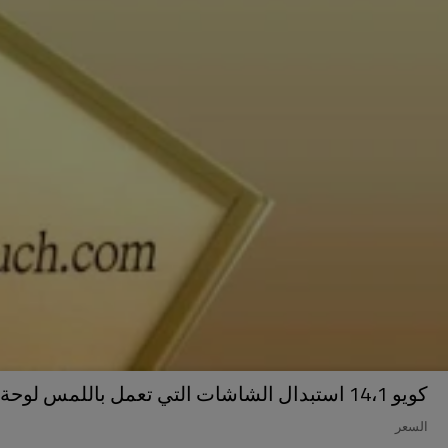
كويو 14،1 استبدال الشاشات التي تعمل باللمس لوحة'' غشاء إصلاح الزجاج
السعر